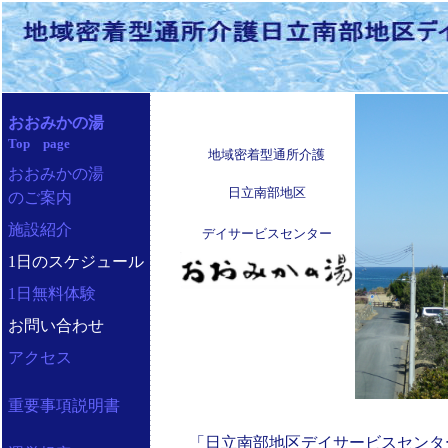
おおみかの湯
Top page
地域密着型通所介護
おおみかの湯
日立南部地区
のご案内
施設紹介
デイサービスセンター
1日のスケジュール
1日無料体験
お問い合わせ
アクセス
重要事項説明書
「日立南部地区デイサービスセンタ