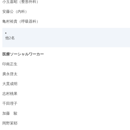
小玉嘉昭（整形外科）
安藤公（内科）
亀村裕貴（呼吸器科）
他2名
医療ソーシャルワーカー
印南正生
廣永啓太
大貫成明
志村桃果
千田理子
加藤 駿
岡野茉耶