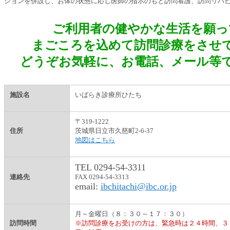
ションを併設し、お体の状態に応じ医師の指示のもと訪問看護、訪問リハ
ご利用者の健やかな生活を願っ
まごころを込めて訪問診療をさせ
どうぞお気軽に、お電話、メール等
施設名
いばらき診療所ひたち
〒319-1222
住所
茨城県日立市久慈町2-6-37
地図はこちら
TEL 0294-54-3311
連絡先
FAX 0294-54-3313
email:
ibchitachi@ibc.or.jp
月～金曜日（８：３０～１７：３０）
訪問時間
※訪問診療をお受けの方は、緊急時は２４時間、３