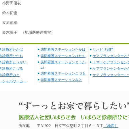
小野田優衣
鈴木拓也
立原彩椰
鈴木凛子 （地域医療連携室）
き診療所たかば
訪問看護ステーションたかば
リハビリ部門
き診療所ひたち
訪問看護ステーションひたち
ケアプランセンターと
き診療所とうかい
訪問看護ステーションとうか
トマトケアプランセン
い
き診療所こづる
ケアプランセンターた
訪問看護ステーションこづる
き診療所みと
ケアプランセンターこ
訪問看護ステーションみと
ーシャルワーカー
所在地 〒31922 日立市久慈町２丁目６－３７
（地図）