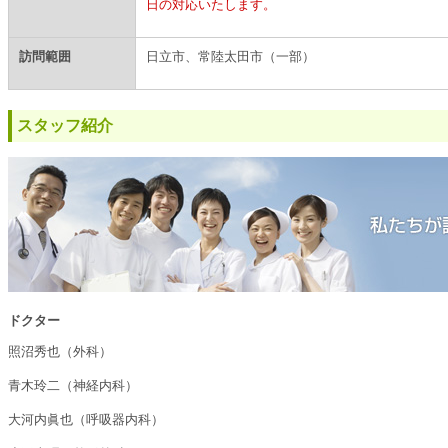
日の対応いたします。
訪問範囲
日立市、常陸太田市（一部）
スタッフ紹介
ドクター
照沼秀也（外科）
青木玲二（神経内科）
大河内眞也（呼吸器内科）