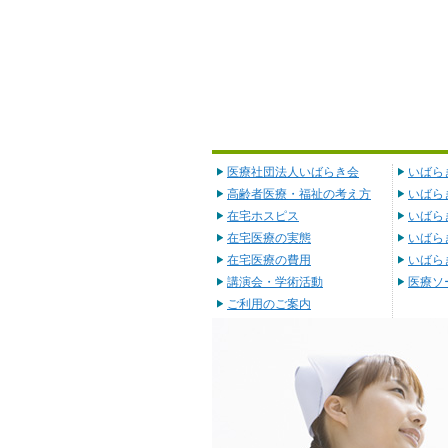
医療社団法人いばらき会
いばら
高齢者医療・福祉の考え方
いばら
在宅ホスピス
いばら
在宅医療の実態
いばら
在宅医療の費用
いばら
講演会・学術活動
医療ソ
ご利用のご案内