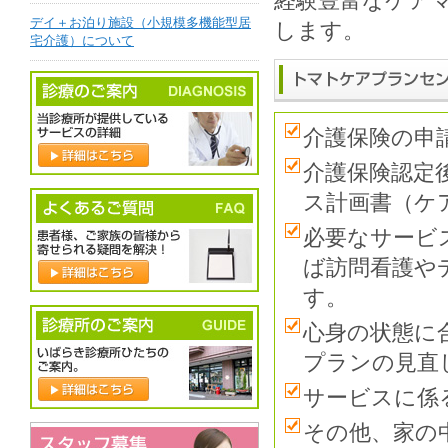
経験豊富なケア
デイ＋お泊り施設（小規模多機能型居
します。
宅介護）について
介護保険の申
介護保険認定
ス計画書（ケ
必要なサービ
ば訪問看護や
す。
心身の状態に
プランの見直
サービスに係
その他、家の