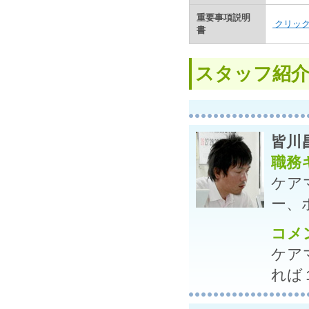
重要事項説明
クリッ
書
スタッフ紹
皆川
職務
ケア
ー、
コメ
ケア
れば