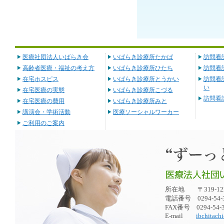
医療社団法人いばらき会
いばらき診療所たかば
訪問看
高齢者医療・福祉の考え方
いばらき診療所ひたち
訪問看
在宅ホスピス
いばらき診療所とうかい
訪問看
い
在宅医療の実態
いばらき診療所こづる
訪問看
在宅医療の費用
いばらき診療所みと
講演会・学術活動
医療ソーシャルワーカー
ご利用のご案内
所在地 〒319-1
電話番号 0294-54-3
FAX番号 0294-54-3
E-mail
ibchitachi