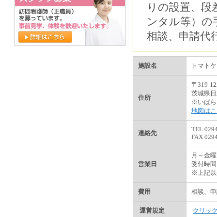
りの設置、段
ンタル等）の
相談、申請代
施設名
トマトケ
〒319-12
茨城県日
住所
※いばら
地図はこ
TEL 0294
連絡先
FAX 0294
月～金曜
営業日
受付時間 8
※上記以
費用
相談、申
運営規定
クリッ